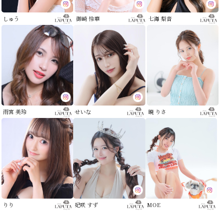
しゅう
御崎 怜華
七海 梨音
雨宮 美玲
せいな
暁 りさ
りり
妃咲 すず
MOE