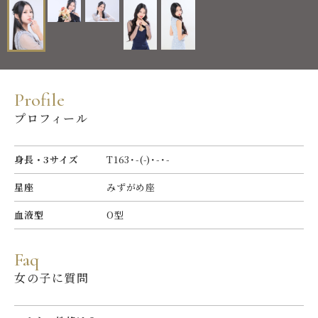
P
r
o
f
l
e
プロフィール
身長・3サイズ
T163･-(-)･-･-
星座
みずがめ座
血液型
O型
F
a
q
女の子に質問