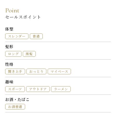
P
o
i
n
t
セールスポイント
体型
スレンダー
普通
髪形
ロング
黒髪
性格
聞き上手
おっとり
マイペース
趣味
スポーツ
アウトドア
ラーメン
お酒・たばこ
お酒普通