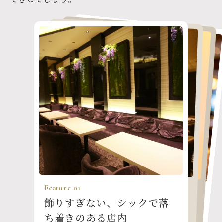
Feature 04
Feature 03
Feature 02
Feature 01
明朗会計で安心。
20代後半から30代と美貌に
特別な時間を過ごせる
飾りすぎない、シックで落
すすきの初心者も大歓迎！
満ち溢れた女性が在籍
VIPROOM
ち着きのある店内