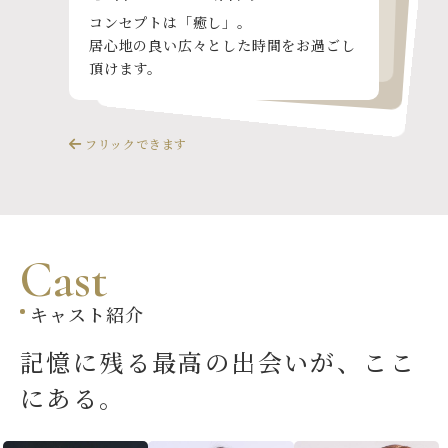
初めての方や観光の方でも安心の料金シ
札幌すすきので行き届いたサービス、マ
ナーはもちろんのこと、質の高い接客を
VIPROOM 2部屋完備
コンセプトは「癒し」。
ステム。
団体様でのご利用頂ける大人の空間
居心地の良い広々とした時間をお過ごし
ご希望の方には都度、料金やお時間をお
ご堪能いただけます。
頂けます。
知らせ致します。
フリックできます
C
a
s
t
キャスト紹介
記憶に残る最高の出会いが、
ここ
にある。