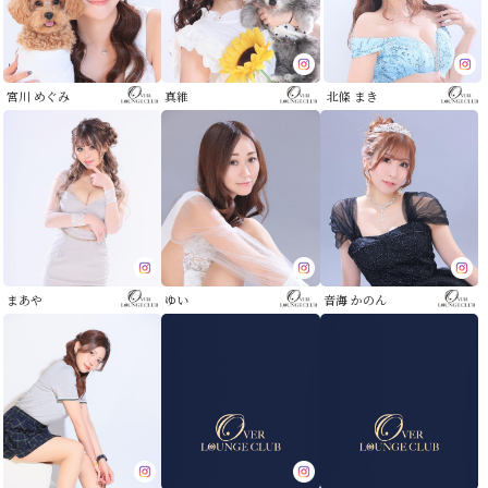
宮川 めぐみ
真維
北條 まき
まあや
ゆい
音海 かのん