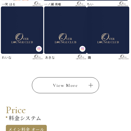
一笑 はる
一ノ瀬 美唯
ちい
れいな
あきな
繭
View More
P
r
i
c
e
料金システム
メイン料金 オール