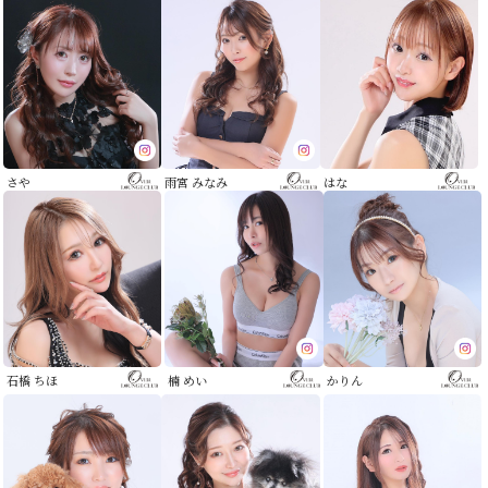
さや
雨宮 みなみ
はな
石橋 ちほ
楠 めい
かりん