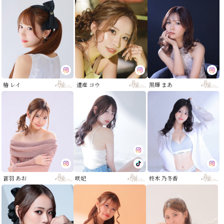
椿 レイ
道産 コウ
黒輝 まあ
蒼羽 あお
咲妃
柊木 乃冬香