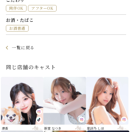
同伴OK
アフターOK
お酒・たばこ
お酒普通
一覧に戻る
同じ店舗のキャスト
凛香
新堂 なつき
星詩乃 しほ