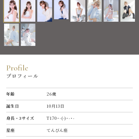
P
r
o
f
l
e
プロフィール
年齢
26歳
誕生日
10月13日
身長・3サイズ
T170･-(-)･-･-
星座
てんびん座